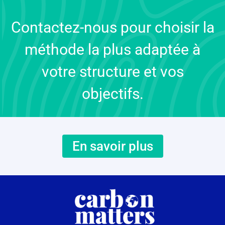
Contactez-nous pour choisir la
méthode la plus adaptée à
votre structure et vos
objectifs.
En savoir plus